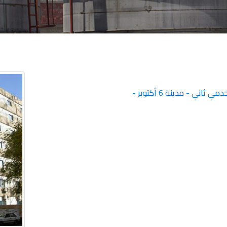
قطعة 229 المنطقة الصناعية الثالثة - محور خدمي ثاني - مدينة 6 أكتوبر -