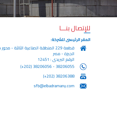
للإتصال بنـــا
المقر الرئيسى للشركة:
الجيزة - مصر
الرقم البريدى : 12451
38206055 - 38206056 (202+)
38206388 (202+)
sfb@elbadramany.com