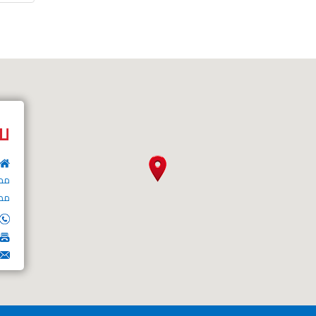
لل
مصر 