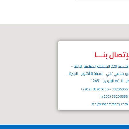
إتصال بنـــا
قطعة 229 المنطقة الصناعية الثالثة -
محور خدمي ثاني - مدينة 6 أكتوبر - الجيزة -
- الرقم البريدى: 12451
38206055 - 38206056 (202+)
38206388 (202+)
sfb@elbadramany.com