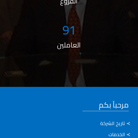
الفروع
111
العاملين
مرحباً بكم
≻ تاريخ الشركة
≻ الخدمات