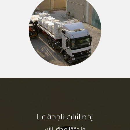
إحصائيات ناجحة عنا
ما حققناه حتى الآن