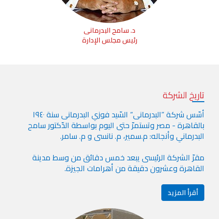
د. سامح البدرمانى
رئيس مجلس الإدارة
تاريخ الشركة
أسّس شركة ”البدرمانى“ السّيد فوزي البدرمانى سنة ١٩٤٠
بالقاهرة - مصر وتستمرّ حتى اليوم بواسطة الدّكتور سامح
البدرماني وأنجاله: م.سمير، م. نانسى و م. سامر.
مقرّ الشركة الرئيسى يبعد خمس دقائق من وسط مدينة
القاهرة وعشرون دقيقة من أهرامات الجيزة.
أقرأ المزيد