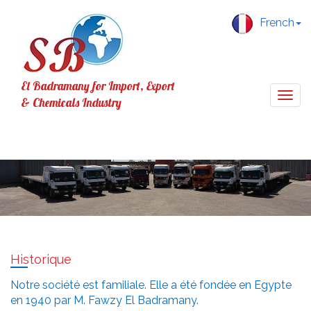
French
El Badramany for Import, Export
Togg
& Chemicals Industry
navig
Historique
Notre société est familiale. Elle a été fondée en Egypte
en 1940 par M. Fawzy El Badramany.