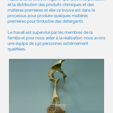
et la distribution des produits chimiques et des
matières premières et elle se trouve est dans le
processus pour produire quelques matières
premières pour l’industrie des détergents.
Le travail est supervisé par les membres de la
famille et pour nous aider à la réalisation, nous avons
une équipe de 190 personnes extrêmement
qualifiées.